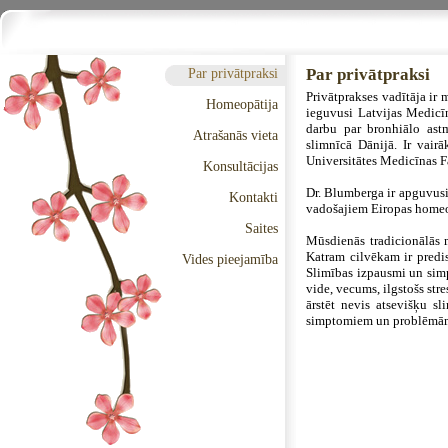
Par privātpraksi
Par privātpraksi
Privātprakses vadītāja ir
Homeopātija
ieguvusi Latvijas Medicīn
darbu par bronhiālo astm
Atrašanās vieta
slimnīcā Dānijā. Ir vair
Universitātes Medicīnas F
Konsultācijas
Dr. Blumberga ir apguvus
Kontakti
vadošajiem Eiropas homeopā
Saites
Mūsdienās tradicionālās 
Katram cilvēkam ir predis
Vides pieejamība
Slimības izpausmi un simp
vide, vecums, ilgstošs str
ārstēt nevis atsevišķu s
simptomiem un problēmām,